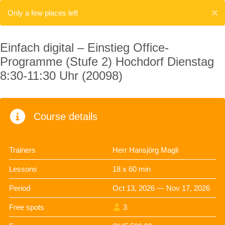
×
Only a few places left
Einfach digital – Einstieg Office-
Programme (Stufe 2) Hochdorf Dienstag
8:30-11:30 Uhr (20098)
Course details
Trainers
Herr Hansjörg Magli
Lessons
18 x 60 min
Period
Oct 13, 2026 — Nov 17, 2026
Free spots
3