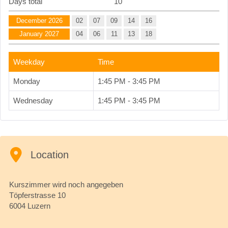
Days total
10
December 2026
02
07
09
14
16
January 2027
04
06
11
13
18
Weekday
Time
Monday
1:45 PM - 3:45 PM
Wednesday
1:45 PM - 3:45 PM
Location
Kurszimmer wird noch angegeben
Töpferstrasse 10
6004 Luzern