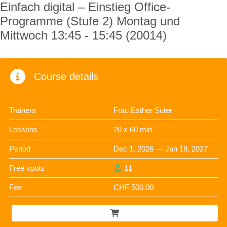
Einfach digital – Einstieg Office-
Programme (Stufe 2) Montag und
Mittwoch 13:45 - 15:45 (20014)
Course details
Trainers
Frau Esther Suter
Lessons
20 x 60 min
Period
Dec 1, 2026 — Jan 18, 2027
Free spots
11
Fee
CHF 500.00